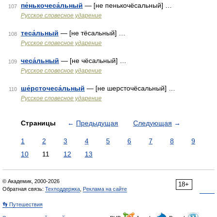
пе́нькочеса́льный
— [не пенькочёсальный] …
107
Русское словесное ударение
теса́льный
— [не тёсальный] …
108
Русское словесное ударение
чеса́льный
— [не чёсальный] …
109
Русское словесное ударение
ше́рсточеса́льный
— [не шерсточёсальный] …
110
Русское словесное ударение
Страницы
←
Предыдущая
Следующая
→
1
2
3
4
5
6
7
8
9
10
11
12
13
© Академик, 2000-2026
18+
Обратная связь:
Техподдержка
,
Реклама на сайте
👣 Путешествия