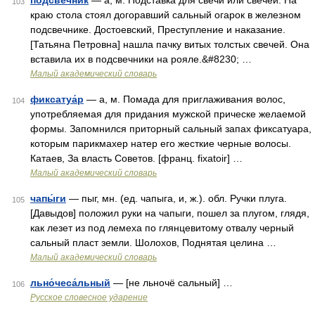
подсве́чник
— а, м. Подставка для свечи или свечей. На
103
краю стола стоял догоравший сальный огарок в железном
подсвечнике. Достоевский, Преступление и наказание.
[Татьяна Петровна] нашла пачку витых толстых свечей. Она
вставила их в подсвечники на рояле.&#8230; …
Малый академический словарь
фиксатуа́р
— а, м. Помада для приглаживания волос,
104
употребляемая для придания мужской прическе желаемой
формы. Запомнился приторный сальный запах фиксатуара,
которым парикмахер натер его жесткие черные волосы.
Катаев, За власть Советов. [франц. fixatoir] …
Малый академический словарь
чапы́ги
— пыг, мн. (ед. чапыга, и, ж.). обл. Ручки плуга.
105
[Давыдов] положил руки на чапыги, пошел за плугом, глядя,
как лезет из под лемеха по глянцевитому отвалу черный
сальный пласт земли. Шолохов, Поднятая целина …
Малый академический словарь
льно́чеса́льный
— [не льночё сальный] …
106
Русское словесное ударение